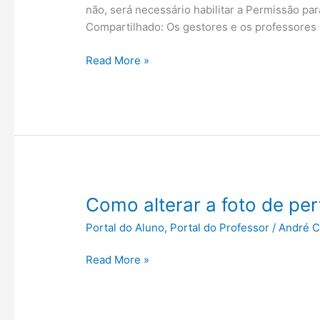
não, será necessário habilitar a Permissão pa
Compartilhado: Os gestores e os professores 
Gerenciamento
Read More »
de
Ocorrências
Como alterar a foto de per
Portal do Aluno
,
Portal do Professor
/
André C
Como
Read More »
alterar
a
foto