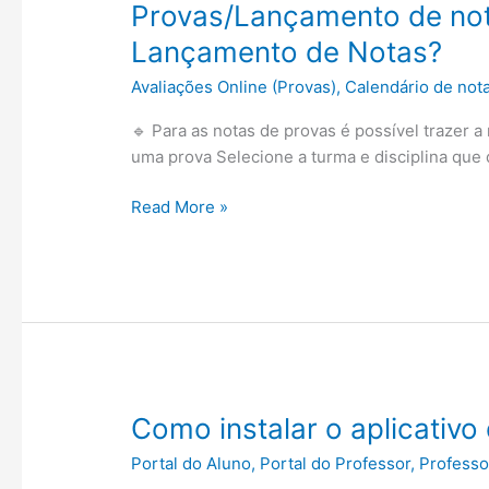
Provas/Lançamento de not
Lançamento de Notas?
Avaliações Online (Provas)
,
Calendário de not
🔹 Para as notas de provas é possível trazer 
uma prova Selecione a turma e disciplina que 
Provas/Lançamento
Read More »
de
notas
–
Como
funciona
a
associação
de
Como instalar o aplicativo
uma
Portal do Aluno
,
Portal do Professor
,
Professo
nota