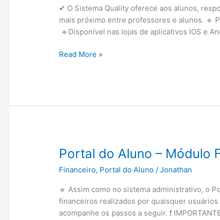
de
✔ O Sistema Quality oferece aos alunos, respo
Prova
mais próximo entre professores e alunos. 🔹 P
ao
🔹Disponível nas lojas de aplicativos IOS e 
Lançamento
de
Como
Read More »
Notas?
instalar
o
aplicativo
do
Sistema
Quality?
Portal do Aluno – Módulo 
Financeiro
,
Portal do Aluno
/
Jonathan
🔹 Assim como no sistema administrativo, o Po
financeiros realizados por quaisquer usuários
acompanhe os passos a seguir. ❗ IMPORTANTE: 