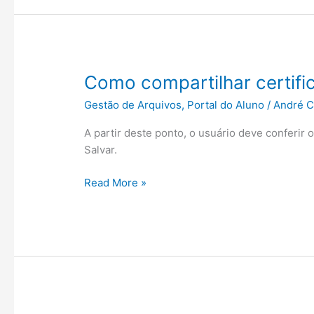
de
perfil
do
Usuário
pelo
Como compartilhar certifi
Portal
Gestão de Arquivos
,
Portal do Aluno
/
André C
ou
App
A partir deste ponto, o usuário deve conferir
Salvar.
Como
Read More »
compartilhar
certificados
com
o
LinkedIn