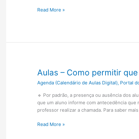
Portal
Read More »
do
Aluno
–
Módulo
Financeiro
Aulas – Como permitir que
Agenda (Calendário de Aulas Digital)
,
Portal d
🔹 Por padrão, a presença ou ausência dos al
que um aluno informe com antecedência que nã
professor realizar a chamada. Para saber mais
Aulas
Read More »
–
Como