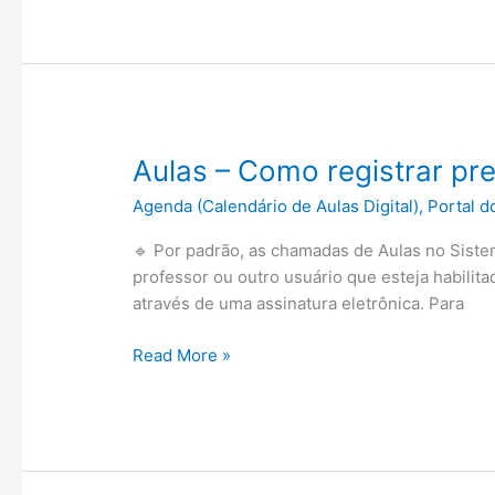
permitir
que
alunos
informem
ausência
em
Aulas – Como registrar pr
aulas?
Agenda (Calendário de Aulas Digital)
,
Portal d
🔹 Por padrão, as chamadas de Aulas no Siste
professor ou outro usuário que esteja habilit
através de uma assinatura eletrônica. Para
Aulas
Read More »
–
Como
registrar
presença
de