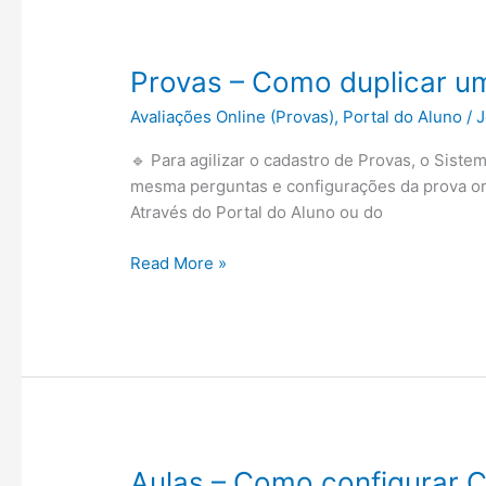
Alunos
por
Assinatura
Provas – Como duplicar u
Eletrônica
Avaliações Online (Provas)
,
Portal do Aluno
/
J
🔹 Para agilizar o cadastro de Provas, o Siste
mesma perguntas e configurações da prova ori
Através do Portal do Aluno ou do
Provas
Read More »
–
Como
duplicar
uma
Prova?
Aulas – Como configurar