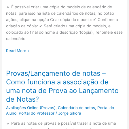
🔹 É possível criar uma cópia do modelo de calendário de
notas, para isso na lista de calendários de notas, no botão
ações, clique na opção Criar cópia do modelo: ✔ Confirme a
criação da cópia: ✔ Será criado uma cópia do modelo, e
colocado ao final do nome a descrição ‘(cópia)’, renomeie esse
calendário
Calendários
Read More »
de
notas
–
Provas/Lançamento de notas –
Como
Como funciona a associação de
criar
uma
uma nota de Prova ao Lançamento
cópia
de Notas?
do
modelo
Avaliações Online (Provas)
,
Calendário de notas
,
Portal do
Aluno
,
Portal do Professor
/
Jorge Sikora
de
calendário
🔹 Para as notas de provas é possível trazer a nota de uma
de