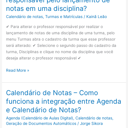
notas em uma disciplina?
Calendário de notas
,
Turmas e Matrículas
/
Kainã Leão
✔ Para alterar o professor responsável por realizar o
lançamento de notas de uma disciplina de uma turma, pelo
menu Turmas abra o cadastro da turma que esse professor
será alterado: ✔ Selecione o segundo passo do cadastro da
turma, Disciplinas e clique no nome da disciplina que você
deseja alterar o professor responsável ✔
Como
Read More »
alterar
o
professor
Calendário de Notas – Como
responsável
funciona a integração entre Agenda
pelo
lançamento
e Calendário de Notas?
de
Agenda (Calendário de Aulas Digital)
,
Calendário de notas
,
notas
Geração de Documentos Automáticos
/
Jorge Sikora
em