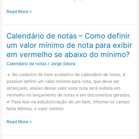
Calendário
Read More »
de
notas
–
Calendário de notas – Como definir
Como
um valor mínimo de nota para exibir
definir
notas
em vermelho se abaixo do mínimo?
somente
Calendário de notas
/
Jorge Sikora
com
valores
🔹 No cadastro do Item avaliativo do calendário de notas, é
inteiros?
possível definir um valor mínimo para nota, que deve ser
alcançado, abaixo desse valor essa nota será exibida em
vermelho no lançamento de notas e em documentos gerados.
✔ Para isso na edição/criação de um item, informe no campo
Nota Mínima, o valor mínimo
Calendário
Read More »
de
notas