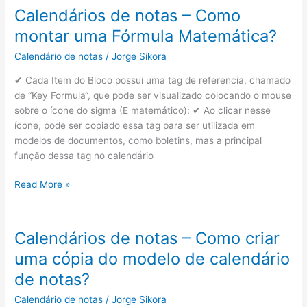
–
Calendários de notas – Como
Como
montar uma Fórmula Matemática?
definir
um
Calendário de notas
/
Jorge Sikora
valor
✔ Cada Item do Bloco possui uma tag de referencia, chamado
mínimo
de “Key Formula“, que pode ser visualizado colocando o mouse
de
sobre o ícone do sigma (E matemático): ✔ Ao clicar nesse
nota
ícone, pode ser copiado essa tag para ser utilizada em
para
modelos de documentos, como boletins, mas a principal
exibir
função dessa tag no calendário
em
vermelho
Calendários
Read More »
se
de
abaixo
notas
do
–
mínimo?
Calendários de notas – Como criar
Como
uma cópia do modelo de calendário
montar
uma
de notas?
Fórmula
Calendário de notas
/
Jorge Sikora
Matemática?