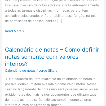
Bloco, é possível habilitar a função para inserção de notas em
lote.Essa inserção de notas adiciona a nota automaticamente
a todas as turmas e disciplinas informadas para o item
avaliativo selecionado. ✔ Para habilitar essa função, na tela
de permissões de acesso, habilite […]
Calendários
Read More »
de
notas
–
Calendário de notas – Como definir
Como
notas somente com valores
inserir
uma
inteiros?
nota
Calendário de notas
/
Jorge Sikora
em
lote
🔹 No cadastro do Item avaliativo do calendário de notas, é
pelo
possível definir um item avaliativo como valor inteiro. Nesse
calendário
caso no lançamento de notas não será possível lançar ou ser
de
exibido notas decimais, e nos documentos que utilizam tags
notas?
de notas, as notas serão exibidas também como valores
inteiros: ✔ Para habilitar essa função,