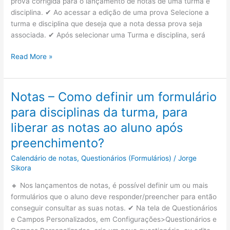
prova corrigida para o lançamento de notas de uma turma e
notas?
disciplina. ✔ Ao acessar a edição de uma prova Selecione a
turma e disciplina que deseja que a nota dessa prova seja
associada. ✔ Após selecionar uma Turma e disciplina, será
Provas/Lançamento
Read More »
de
notas
–
Notas – Como definir um formulário
Como
para disciplinas da turma, para
funciona
a
liberar as notas ao aluno após
associação
preenchimento?
de
uma
Calendário de notas
,
Questionários (Formulários)
/
Jorge
Sikora
nota
de
🔸 Nos lançamentos de notas, é possível definir um ou mais
Prova
formulários que o aluno deve responder/preencher para então
ao
conseguir consultar as suas notas. ✔ Na tela de Questionários
Lançamento
e Campos Personalizados, em Configurações>Questionários e
de