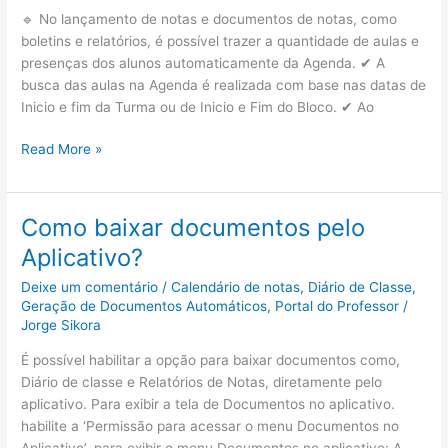
uma
🔹 No lançamento de notas e documentos de notas, como
disciplina?
boletins e relatórios, é possível trazer a quantidade de aulas e
presenças dos alunos automaticamente da Agenda. ✔ A
busca das aulas na Agenda é realizada com base nas datas de
Inicio e fim da Turma ou de Inicio e Fim do Bloco. ✔ Ao
Calendário
Read More »
de
Notas
–
Como baixar documentos pelo
Como
Aplicativo?
funciona
a
Deixe um comentário
/
Calendário de notas
,
Diário de Classe
,
integração
Geração de Documentos Automáticos
,
Portal do Professor
/
entre
Jorge Sikora
Agenda
É possível habilitar a opção para baixar documentos como,
e
Diário de classe e Relatórios de Notas, diretamente pelo
Calendário
aplicativo. Para exibir a tela de Documentos no aplicativo.
de
habilite a ‘Permissão para acessar o menu Documentos no
Notas?
Aplicativo’, para exibir o menu Documentos no aplicativo: A