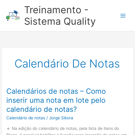
Ir
Treinamento -
para
o
Sistema Quality
conteúdo
Calendário De Notas
Calendários de notas – Como
inserir uma nota em lote pelo
calendário de notas?
Calendário de notas
/
Jorge Sikora
🔹 Na edição do calendário de notas, pela lista de itens do