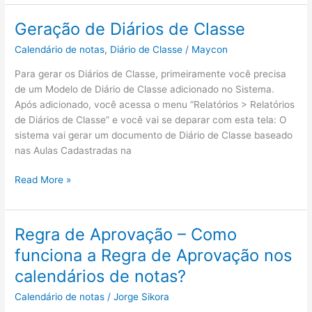
notas
–
Geração de Diários de Classe
Como
Calendário de notas
,
Diário de Classe
/
Maycon
lançar
notas
Para gerar os Diários de Classe, primeiramente você precisa
do
de um Modelo de Diário de Classe adicionado no Sistema.
aluno
Após adicionado, você acessa o menu “Relatórios > Relatórios
pelo
de Diários de Classe” e você vai se deparar com esta tela: O
Portal?
sistema vai gerar um documento de Diário de Classe baseado
nas Aulas Cadastradas na
Geração
Read More »
de
Diários
de
Regra de Aprovação – Como
Classe
funciona a Regra de Aprovação nos
calendários de notas?
Calendário de notas
/
Jorge Sikora