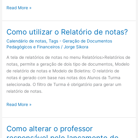
preenchimento?
Como
Read More »
utilizar
as
grades
Como utilizar o Relatório de notas?
curriculares
Calendário de notas
,
Tags - Geração de Documentos
nos
Pedagógicos e Financeiros
/
Jorge Sikora
históricos
escolares?
A tela de relatórios de notas no menu Relatórios>Relatórios de
notas, permite a geração de dois tipo de documentos, Modelo
de relatório de notas e Modelo de Boletins: O relatório de
notas é gerado com base nas notas dos Alunos da Turma
selecionada. O filtro de Turma é obrigatório para gerar um
relatório de notas.
Como
Read More »
utilizar
o
Relatório
Como alterar o professor
de
responsável pelo lançamento de
notas?