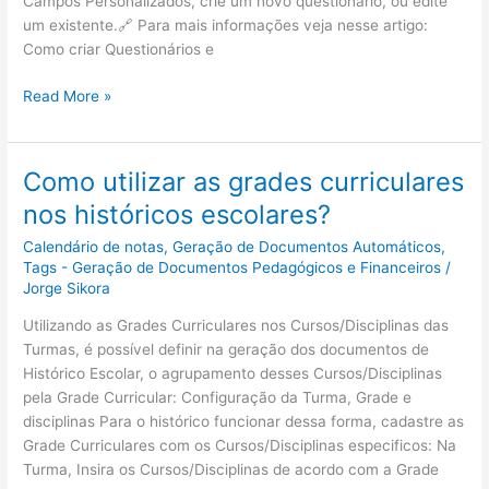
Campos Personalizados, crie um novo questionário, ou edite
Notas?
um existente.🔗 Para mais informações veja nesse artigo:
Como criar Questionários e
Notas
Read More »
–
Como
definir
Como utilizar as grades curriculares
um
nos históricos escolares?
formulário
para
Calendário de notas
,
Geração de Documentos Automáticos
,
disciplinas
Tags - Geração de Documentos Pedagógicos e Financeiros
/
da
Jorge Sikora
turma,
Utilizando as Grades Curriculares nos Cursos/Disciplinas das
para
Turmas, é possível definir na geração dos documentos de
liberar
Histórico Escolar, o agrupamento desses Cursos/Disciplinas
as
pela Grade Curricular: Configuração da Turma, Grade e
notas
disciplinas Para o histórico funcionar dessa forma, cadastre as
ao
Grade Curriculares com os Cursos/Disciplinas especificos: Na
aluno
Turma, Insira os Cursos/Disciplinas de acordo com a Grade
após