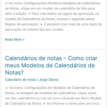
✔ No menu Configurações>Modelos>Modelos de Calendários
de Notas, clique em um modelo de calendário da lista para
abrir a edição. ✔ Para criar/editar as regras de aprovação no
modelo de Calendários de Notas, acesse o segundo passo
Regras de aprovação: 🔸 É possível criar mais de uma regra de
aprovação do mesmo tipo por modelo
Regra
Read More »
de
Aprovação
–
Calendários de notas – Como criar
Como
meus Modelos de Calendários de
funciona
a
Notas?
Regra
Calendário de notas
/
Jorge Sikora
de
Aprovação
🔹 No menu Configurações em Modelos de Calendários de
nos
Notas, na listagem de modelos de calendários, clique sobre
calendários
um dos calendários ou crie um novo clicando em Novo Modelo
de
de Calendário de Notas: ✔ Ao informar o nome para um novo