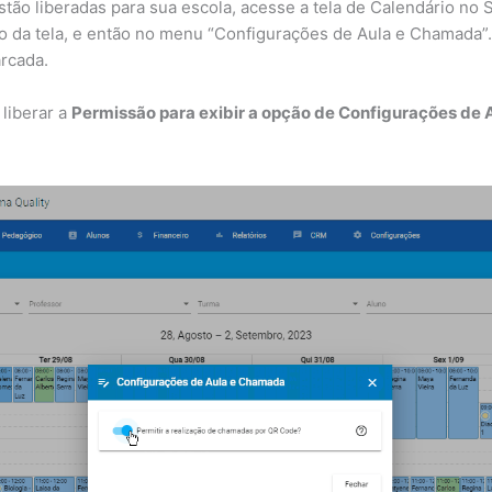
ão liberadas para sua escola, acesse a tela de Calendário no S
o da tela, e então no menu “Configurações de Aula e Chamada”. 
rcada.
 liberar a
Permissão para exibir a opção de Configurações de