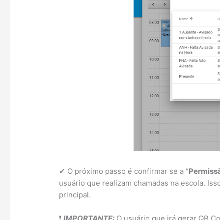
✔ O próximo passo é confirmar se a “
Permissã
usuário que realizam chamadas na escola. Isso
principal.
❗
IMPORTANTE:
O usuário que irá gerar QR C