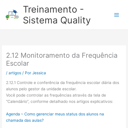
Ir
Treinamento -
para
o
Sistema Quality
conteúdo
2.12 Monitoramento da Frequência
Escolar
/
artigos
/ Por
Jessica
2.12.1 Controle e conferência da frequência escolar diária dos
alunos pelo gestor da unidade escolar.
Você pode controlar as frequências através da tela de
“Calendário”, conforme detalhado nos artigos explicativos:
Agenda – Como gerenciar meus status dos alunos na
chamada das aulas?