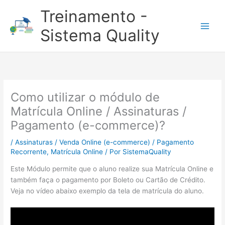
Ir
Treinamento -
para
o
Sistema Quality
conteúdo
Como utilizar o módulo de
Matrícula Online / Assinaturas /
Pagamento (e-commerce)?
/
Assinaturas / Venda Online (e-commerce) / Pagamento
Recorrente
,
Matrícula Online
/ Por
SistemaQuality
Este Módulo permite que o aluno realize sua Matrícula Online e
também faça o pagamento por Boleto ou Cartão de Crédito.
Veja no vídeo abaixo exemplo da tela de matrícula do aluno.