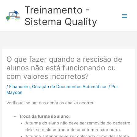
Ir
Treinamento -
para
o
Sistema Quality
conteúdo
O que fazer quando a rescisão de
alunos não está funcionando ou
com valores incorretos?
/
Financeiro
,
Geração de Documentos Automáticos
/ Por
Maycon
Verifiquei se um dos cenários abaixo ocorreu:
Troca da turma do aluno:
A turma do aluno não deve ser removida do cadastro
dele, se o aluno trocar de uma turma para outra.
A turma anterior deve ser colocada como desistente