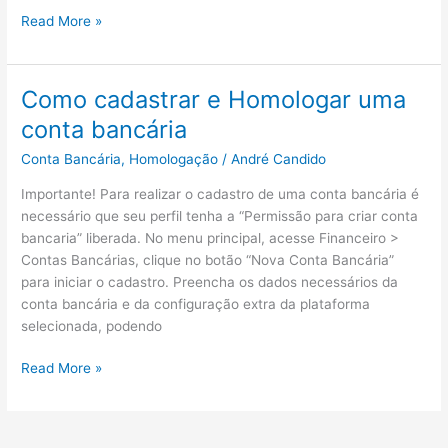
Como
Read More »
homologar
uma
conta
Como cadastrar e Homologar uma
bancária
conta bancária
na
plataforma
Conta Bancária
,
Homologação
/
André Candido
Asaas
Importante! Para realizar o cadastro de uma conta bancária é
necessário que seu perfil tenha a “Permissão para criar conta
bancaria” liberada. No menu principal, acesse Financeiro >
Contas Bancárias, clique no botão “Nova Conta Bancária”
para iniciar o cadastro. Preencha os dados necessários da
conta bancária e da configuração extra da plataforma
selecionada, podendo
Como
Read More »
cadastrar
e
Homologar