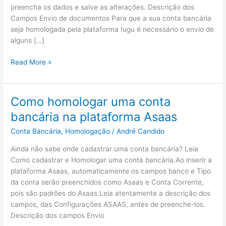
preencha os dados e salve as alterações. Descrição dos
Campos Envio de documentos Para que a sua conta bancária
seja homologada pela plataforma Iugu é necessário o envio de
alguns […]
Como
Read More »
homologar
uma
conta
Como homologar uma conta
bancária
bancária na plataforma Asaas
na
plataforma
Conta Bancária
,
Homologação
/
André Candido
Iugu
Ainda não sabe onde cadastrar uma conta bancária? Leia
Como cadastrar e Homologar uma conta bancária.Ao inserir a
plataforma Asaas, automaticamente os campos banco e Tipo
da conta serão preenchidos como Asaas e Conta Corrente,
pois são padrões do Asaas.Leia atentamente a descrição dos
campos, das Configurações ASAAS, antes de preenche-los.
Descrição dos campos Envio