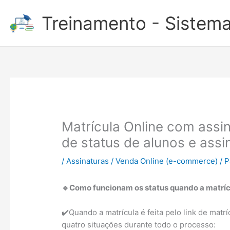
Ir
Treinamento - Sistema
para
o
conteúdo
Matrícula Online com ass
de status de alunos e assi
/
Assinaturas / Venda Online (e-commerce) /
🔹Como funcionam os status quando a matríc
✔️Quando a matrícula é feita pelo link de matrí
quatro situações durante todo o processo: