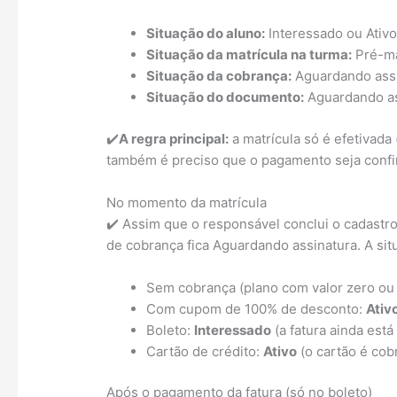
Situação do aluno:
Interessado ou Ativo
Situação da matrícula na turma:
Pré-ma
Situação da cobrança:
Aguardando assin
Situação do documento:
Aguardando as
✔️
A regra principal:
a matrícula só é efetivada
também é preciso que o pagamento seja conf
No momento da matrícula
✔️ Assim que o responsável conclui o cadastro
de cobrança fica Aguardando assinatura. A s
Sem cobrança (plano com valor zero ou 
Com cupom de 100% de desconto:
Ativ
Boleto:
Interessado
(a fatura ainda está
Cartão de crédito:
Ativo
(o cartão é cob
Após o pagamento da fatura (só no boleto)