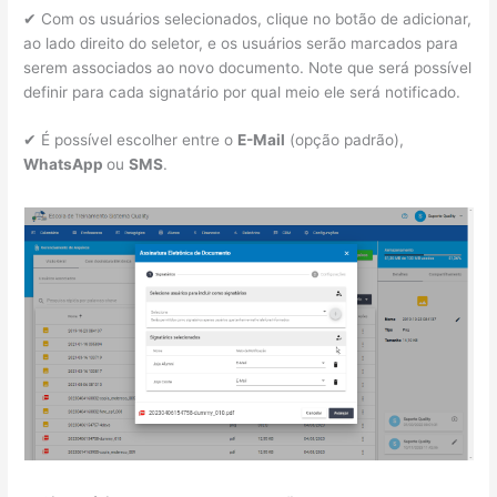
✔ Com os usuários selecionados, clique no botão de adicionar,
ao lado direito do seletor, e os usuários serão marcados para
serem associados ao novo documento. Note que será possível
definir para cada signatário por qual meio ele será notificado.
✔ É possível escolher entre o
E-Mail
(opção padrão),
WhatsApp
ou
SMS
.