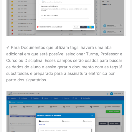
✔ Para Documentos que utilizam tags, haverá uma aba
adicional em que será possível selecionar Turma, Professor e
Curso ou Disciplina. Esses campos serão usados para buscar
os dados do aluno e assim gerar o documento com as tags já
substituídas e preparado para a assinatura eletrônica por
parte dos signatários.