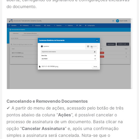
do documento.
Cancelando e Removendo Documentos
✔ A partir do menu de ações, acessado pelo botão de três
pontos abaixo da coluna “
Ações
“, é possível cancelar o
processo de assinatura de um documento. Basta clicar na
opção “
Cancelar Assinatura
” e, após uma confirmação
simples a assinatura será cancelada. Nota-se que o