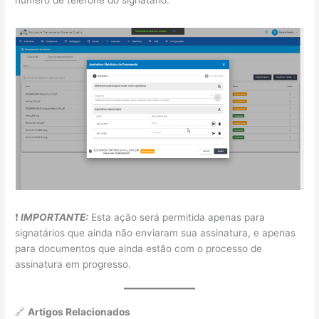
número de telefone do signatário.
❗
IMPORTANTE:
Esta ação será permitida apenas para
signatários que ainda não enviaram sua assinatura, e apenas
para documentos que ainda estão com o processo de
assinatura em progresso.
🔗
Artigos Relacionados