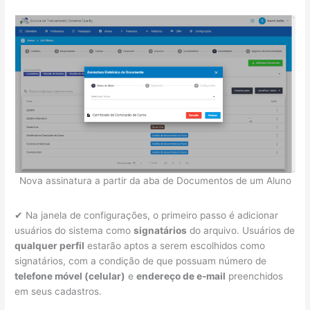
Nova assinatura a partir da aba de Documentos de um Aluno
✔ Na janela de configurações, o primeiro passo é adicionar
usuários do sistema como
signatários
do arquivo. Usuários de
qualquer perfil
estarão aptos a serem escolhidos como
signatários, com a condição de que possuam número de
telefone móvel (celular)
e
endereço de e-mail
preenchidos
em seus cadastros.