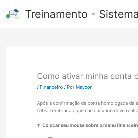
Ir
Treinamento - Sistema
para
o
conteúdo
Como ativar minha conta p
/
Financeiro
/ Por
Maycon
Após a confirmação de conta homologada da eq
(Obs: Lembrando que cada usuário deve realizar
1º Colocar seu mouse sobre o menu financeiro