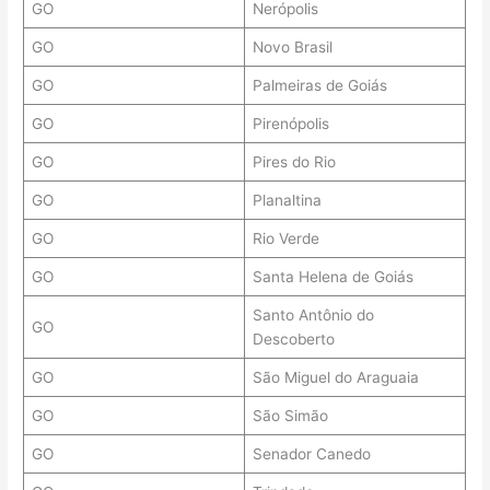
GO
Nerópolis
GO
Novo Brasil
GO
Palmeiras de Goiás
GO
Pirenópolis
GO
Pires do Rio
GO
Planaltina
GO
Rio Verde
GO
Santa Helena de Goiás
Santo Antônio do
GO
Descoberto
GO
São Miguel do Araguaia
GO
São Simão
GO
Senador Canedo