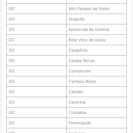
GO
Alto Paraíso de Goiás
GO
Anápolis
GO
Aparecida de Goiânia
GO
Bela Vista de Goiás
GO
Caiapônia
GO
Caldas Novas
GO
Campinorte
GO
Campos Belos
GO
Catalão
GO
Cezarina
GO
Cristalina
GO
Firminópolis