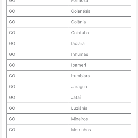
GO
Formosa
GO
Goianésia
GO
Goiânia
GO
Goiatuba
GO
Iaciara
GO
Inhumas
GO
Ipameri
GO
Itumbiara
GO
Jaraguá
GO
Jataí
GO
Luziânia
GO
Mineiros
GO
Morrinhos